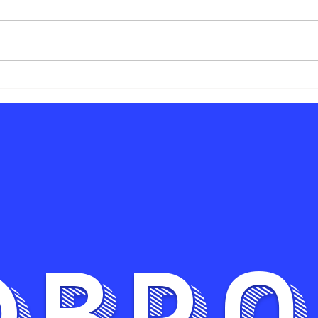
El Proceso
Gu
Creativo un
pa
Proyecto de
Il
Ilustración
Pe
obra