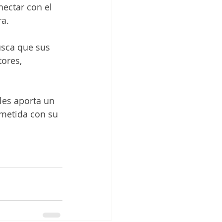
ectar con el 
ra.
Busca que sus 
ores, 
les aporta un 
metida con su 