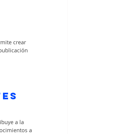
rmite crear 
publicación 
tes
ibuye a la 
nocimientos a 