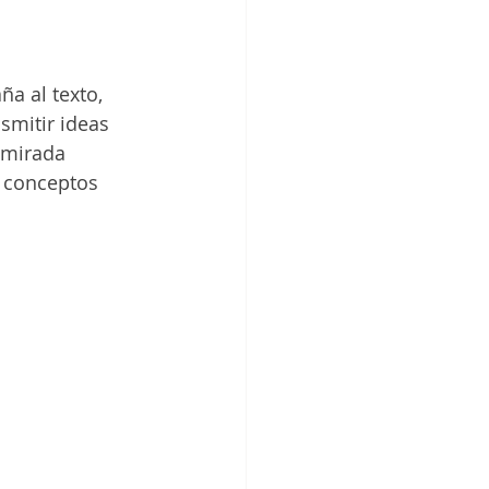
a al texto, 
smitir ideas 
 mirada 
r conceptos 