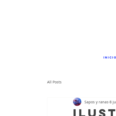
inici
All Posts
Sapos y ranas
8 ju
Ilus