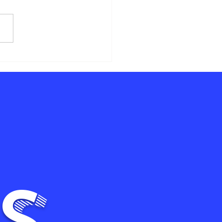
ía Completa
ra Encargar
ustraciones
rsonalizadas
s