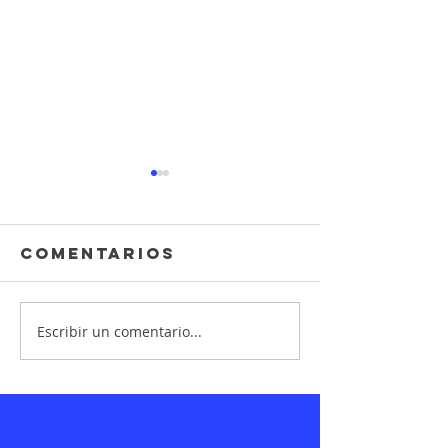
Comentarios
Escribir un comentario...
El Proceso
Ilustra
Creativo un
editoria
Proyecto de
Ilustración