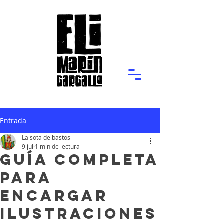
Entrada
La sota de bastos
9 jul
1 min de lectura
Guía Completa
para
Encargar
Ilustraciones