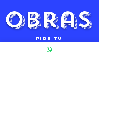
obras
PIDE TU
PRESUPUESTO
Y HABLAMOS
CONTACTO
"
En mis trabajos busco un
equilibrio entre lo artístico y lo
narrativo: cada línea, cada color